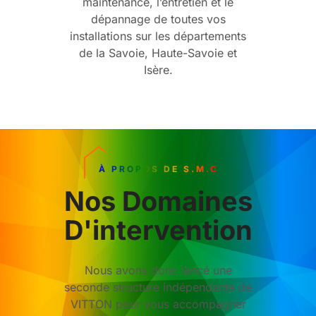
maintenance, l’entretien et le
dépannage de toutes vos
installations sur les départements
de la Savoie, Haute-Savoie et
Isère.
À PROPOS DE S.M.C
Nos Domaines
D'intervention
Nous avons donc lancé une
seconde structure indépendante de
VITTON pour vous accompagner