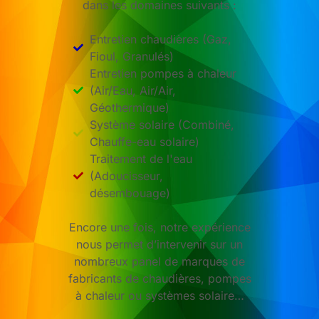
dans les domaines suivants :
Entretien chaudières (Gaz,
Fioul, Granulés)
Entretien pompes à chaleur
(Air/Eau, Air/Air,
Géothermique)
Système solaire (Combiné,
Chauffe-eau solaire)
Traitement de l'eau
(Adoucisseur,
désembouage)
Encore une fois, notre expérience
nous permet d’intervenir sur un
nombreux panel de marques de
fabricants de chaudières, pompes
à chaleur ou systèmes solaire…